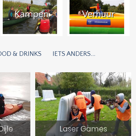
Kampen
Verhuur
OOD & DRINKS
IETS ANDERS...
ijle
Laser Games