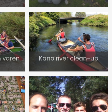
 varen
Kano river clean-up