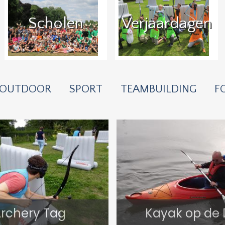
Scholen
Verjaardagen
OUTDOOR
SPORT
TEAMBUILDING
F
rchery Tag
Kayak op de D