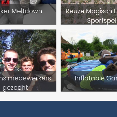
ker Meltdown
Reuze Magisch 
Sportspel
ens medewerkers
Inflatable G
gezocht