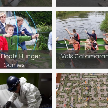
e Floats Hunger
Vals Catamaran
Games