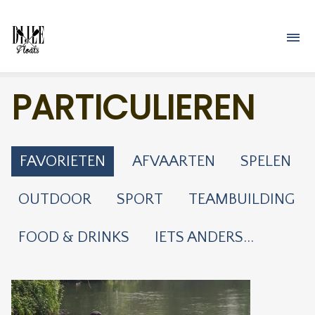
Overslaan en naar de inhoud gaan
M
PARTICULIEREN
FAVORIETEN
AFVAARTEN
SPELEN
OUTDOOR
SPORT
TEAMBUILDING
FOOD & DRINKS
IETS ANDERS...