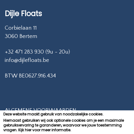
Dijle Floats
Corbielaan 11
3060 Bertem
+32 471 283 930 (9u - 20u)
info@dijlefloats.be
BTW BE0627.916.434
ALGEMENE VOORWAARDEN
Deze website maakt gebruik van noodzakelijke cookies.
Hiernaast gebruiken wij ook optionele cookies om je een maximale
PRIVACY POLICY
gebruikservaring te garanderen, waarvoor we jouw toestemming
vragen.
Kijk hier voor meer informatie.
CONTACT