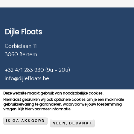
Dijle Floats
Corbielaan 11
3060 Bertem
+32 471 283 930 (9u - 20u)
info@dijlefloats.be
Deze website maakt gebruik van noodzakelijke cookies.
BTW BE0627.916.434
Hiernaast gebruiken wij ook optionele cookies om je een maximale
gebruikservaring te garanderen, waarvoor we jouw toestemming
vragen.
Kijk hier voor meer informatie.
IK GA AKKOORD
NEEN, BEDANKT
ALGEMENE VOORWAARDEN