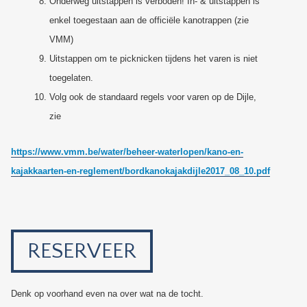
Onderweg uitstappen is verboden! In- & uitstappen is
enkel toegestaan aan de officiële kanotrappen (zie
VMM)
Uitstappen om te picknicken tijdens het varen is niet
toegelaten.
Volg ook de standaard regels voor varen op de Dijle,
zie
https://www.vmm.be/water/beheer-waterlopen/kano-en-
kajakkaarten-en-reglement/bordkanokajakdijle2017_08_10.pdf
RESERVEER
Denk op voorhand even na over wat na de tocht.