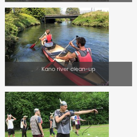
Kano river clean-up