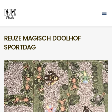
Overslaan en naar de inhoud gaan
M
REUZE MAGISCH DOOLHOF
SPORTDAG