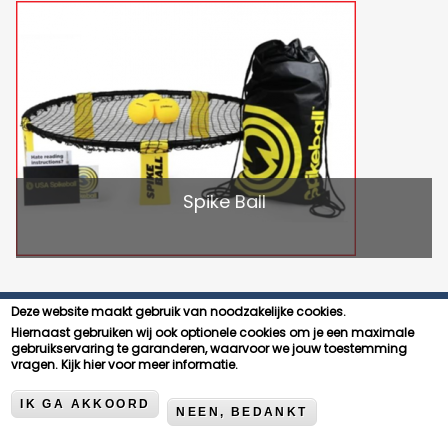
Spike Ball
Deze website maakt gebruik van noodzakelijke cookies.
Hiernaast gebruiken wij ook optionele cookies om je een maximale
gebruikservaring te garanderen, waarvoor we jouw toestemming
vragen.
Kijk hier voor meer informatie.
Dijle Floats
IK GA AKKOORD
NEEN, BEDANKT
Corbielaan 11