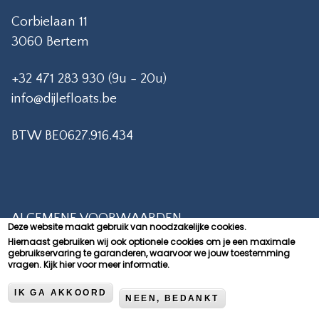
Corbielaan 11
3060 Bertem
+32 471 283 930 (9u - 20u)
info@dijlefloats.be
BTW BE0627.916.434
ALGEMENE VOORWAARDEN
Deze website maakt gebruik van noodzakelijke cookies.
Hiernaast gebruiken wij ook optionele cookies om je een maximale
PRIVACY POLICY
gebruikservaring te garanderen, waarvoor we jouw toestemming
vragen.
Kijk hier voor meer informatie.
CONTACT
COOKIEVERKLARING
IK GA AKKOORD
NEEN, BEDANKT