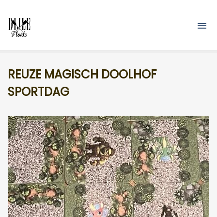
Overslaan en naar de inhoud gaan
M
REUZE MAGISCH DOOLHOF
SPORTDAG