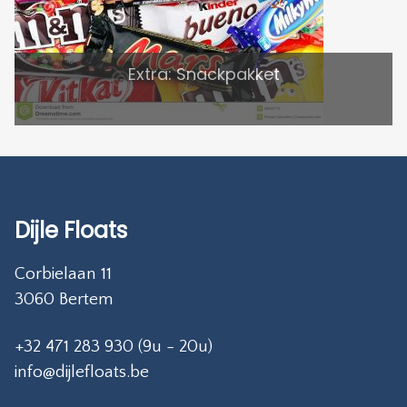
Extra: Snackpakket
Dijle Floats
Corbielaan 11
3060 Bertem
+32 471 283 930 (9u - 20u)
info@dijlefloats.be