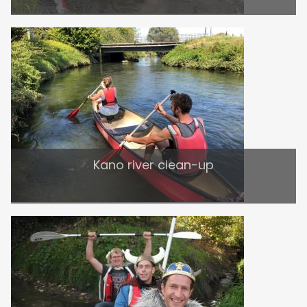
Kano river clean-up