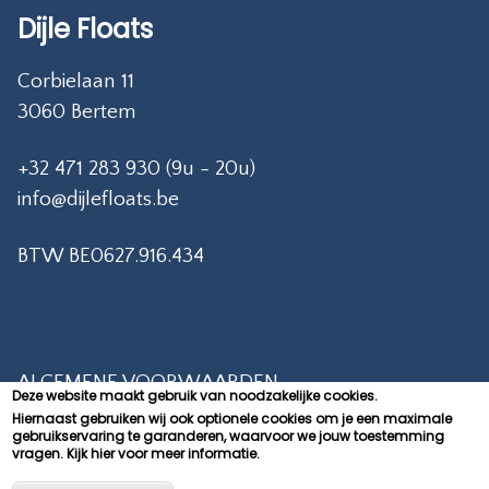
Dijle Floats
Corbielaan 11
3060 Bertem
+32 471 283 930 (9u - 20u)
info@dijlefloats.be
BTW BE0627.916.434
ALGEMENE VOORWAARDEN
Deze website maakt gebruik van noodzakelijke cookies.
Hiernaast gebruiken wij ook optionele cookies om je een maximale
PRIVACY POLICY
gebruikservaring te garanderen, waarvoor we jouw toestemming
vragen.
Kijk hier voor meer informatie.
CONTACT