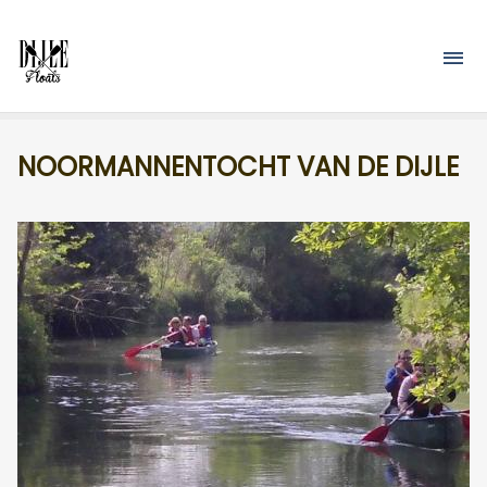
Overslaan en naar de inhoud gaan
M
NOORMANNENTOCHT VAN DE DIJLE