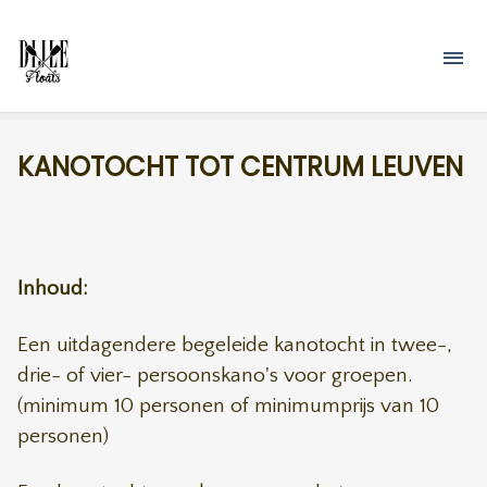
Overslaan en naar de inhoud gaan
M
KANOTOCHT TOT CENTRUM LEUVEN
Inhoud:
Een uitdagendere begeleide kanotocht in twee-,
drie- of vier- persoonskano's voor groepen.
(minimum 10 personen of minimumprijs van 10
personen)