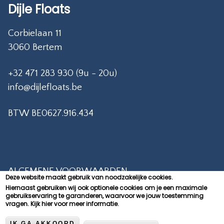
Dijle Floats
Corbielaan 11
3060 Bertem
+32 471 283 930 (9u - 20u)
info@dijlefloats.be
BTW BE0627.916.434
ALGEMENE VOORWAARDEN
Deze website maakt gebruik van noodzakelijke cookies.
Hiernaast gebruiken wij ook optionele cookies om je een maximale
PRIVACY POLICY
gebruikservaring te garanderen, waarvoor we jouw toestemming
vragen.
Kijk hier voor meer informatie.
CONTACT
IK GA AKKOORD