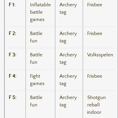
F 1:
Inflatable
Archery
Frisbee
battle
tag
games
F 2:
Battle
Archery
Frisbee
fun
tag
F 3:
Battle
Archery
Volksspelen
fun
tag
F 4:
Fight
Archery
Frisbee
games
tag
F 5:
Battle
Archery
Shotgun
fun
tag
reball
indoor