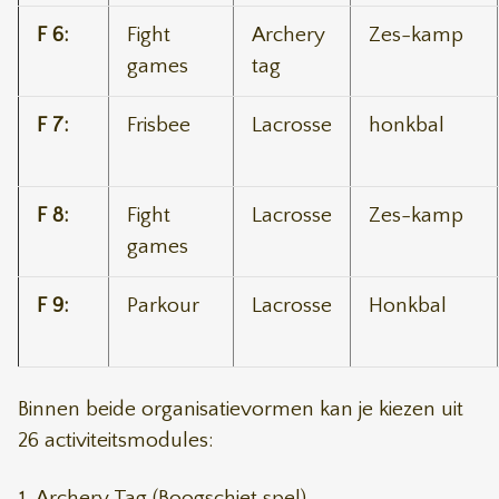
F 6:
Fight
Archery
Zes-kamp
games
tag
F 7:
Frisbee
Lacrosse
honkbal
F 8:
Fight
Lacrosse
Zes-kamp
games
F 9:
Parkour
Lacrosse
Honkbal
Binnen beide organisatievormen kan je kiezen uit
26 activiteitsmodules:
Archery Tag (Boogschiet spel)