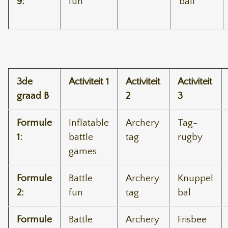
9:
fun
ball
3de
Activiteit 1
Activiteit
Activiteit
graad B
2
3
Formule
Inflatable
Archery
Tag-
1:
battle
tag
rugby
games
Formule
Battle
Archery
Knuppel
2:
fun
tag
bal
Formule
Battle
Archery
Frisbee