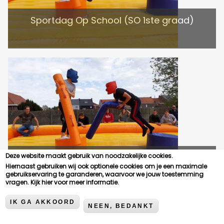
Sportdag Op School (SO 1ste graad)
Sportdag Op School (SO 2de graad)
Deze website maakt gebruik van noodzakelijke cookies.
Hiernaast gebruiken wij ook optionele cookies om je een maximale
gebruikservaring te garanderen, waarvoor we jouw toestemming
vragen.
Kijk hier voor meer informatie.
IK GA AKKOORD
NEEN, BEDANKT