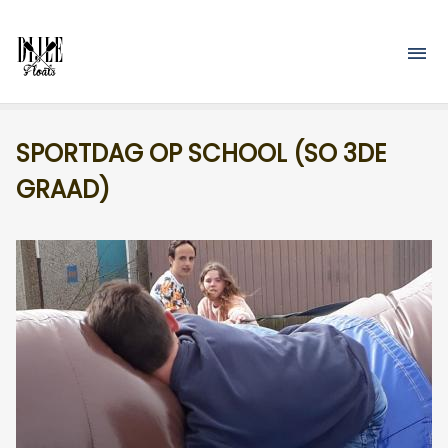
Overslaan en naar de inhoud gaan
M
SPORTDAG OP SCHOOL (SO 3DE
GRAAD)