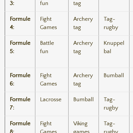
3:
fun
tag
Formule
Fight
Archery
Tag-
4:
Games
tag
rugby
Formule
Battle
Archery
Knuppel
5:
fun
tag
bal
Formule
Fight
Archery
Bumball
6:
Games
tag
Formule
Lacrosse
Bumball
Tag-
7:
rugby
Formule
Fight
Viking
Tag-
8:
Games
games
rugby