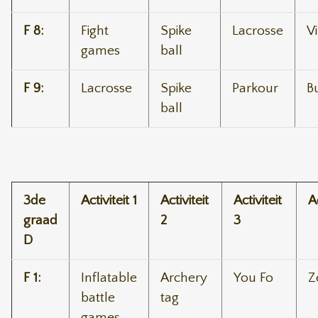
F 8:
Fight
Spike
Lacrosse
V
games
ball
F 9:
Lacrosse
Spike
Parkour
B
ball
3de
Activiteit 1
Activiteit
Activiteit
Ac
graad
2
3
D
F 1:
Inflatable
Archery
You Fo
Z
battle
tag
games