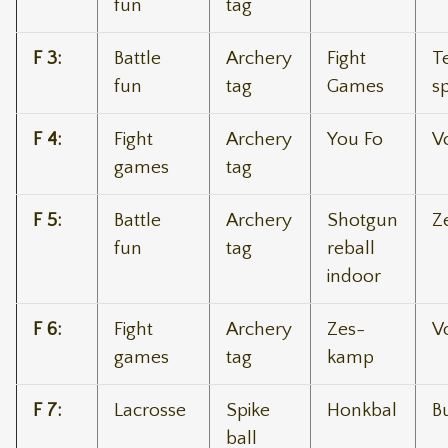
fun
tag
F 3:
Battle
Archery
Fight
T
fun
tag
Games
s
F 4:
Fight
Archery
You Fo
V
games
tag
F 5:
Battle
Archery
Shotgun
Z
fun
tag
reball
indoor
F 6:
Fight
Archery
Zes-
V
games
tag
kamp
F 7:
Lacrosse
Spike
Honkbal
B
ball