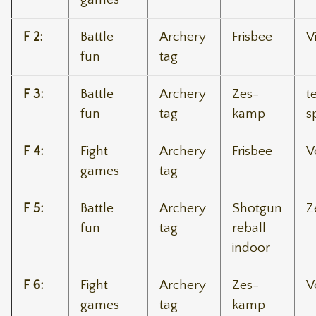
F 2:
Battle
Archery
Frisbee
V
fun
tag
F 3:
Battle
Archery
Zes-
t
fun
tag
kamp
s
F 4:
Fight
Archery
Frisbee
V
games
tag
F 5:
Battle
Archery
Shotgun
Z
fun
tag
reball
indoor
F 6:
Fight
Archery
Zes-
V
games
tag
kamp