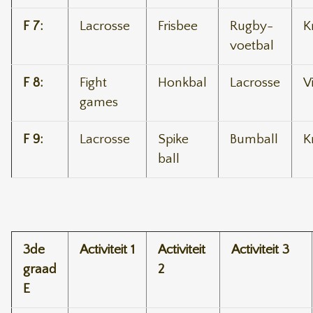
F 7:
Lacrosse
Frisbee
Rugby-
K
voetbal
F 8:
Fight
Honkbal
Lacrosse
V
games
F 9:
Lacrosse
Spike
Bumball
K
ball
3de
Activiteit 1
Activiteit
Activiteit 3
graad
2
E