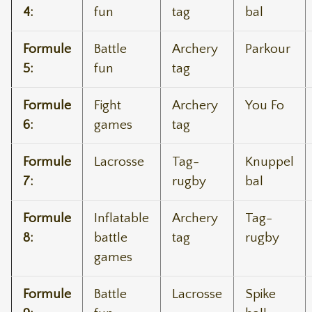
4:
fun
tag
bal
Formule
Battle
Archery
Parkour
5:
fun
tag
Formule
Fight
Archery
You Fo
6:
games
tag
Formule
Lacrosse
Tag-
Knuppel
7:
rugby
bal
Formule
Inflatable
Archery
Tag-
8:
battle
tag
rugby
games
Formule
Battle
Lacrosse
Spike