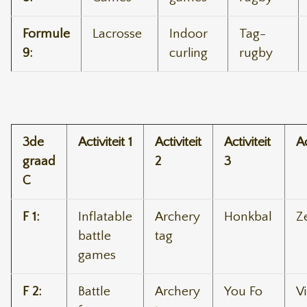
Formule
Lacrosse
Indoor
Tag-
9:
curling
rugby
3de
Activiteit 1
Activiteit
Activiteit
Ac
graad
2
3
C
F 1:
Inflatable
Archery
Honkbal
Z
battle
tag
games
F 2:
Battle
Archery
You Fo
V