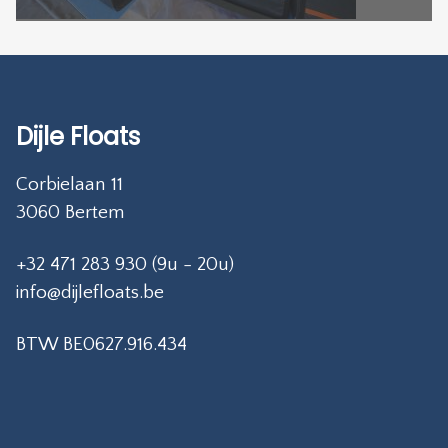
Dijle Floats
Corbielaan 11
3060 Bertem
+32 471 283 930 (9u - 20u)
info@dijlefloats.be
BTW BE0627.916.434