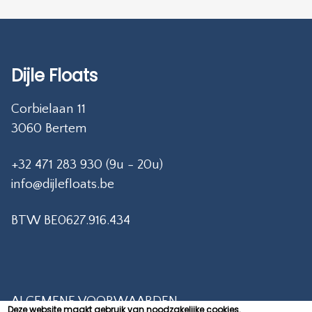
Dijle Floats
Corbielaan 11
3060 Bertem
+32 471 283 930 (9u - 20u)
info@dijlefloats.be
BTW BE0627.916.434
ALGEMENE VOORWAARDEN
Deze website maakt gebruik van noodzakelijke cookies.