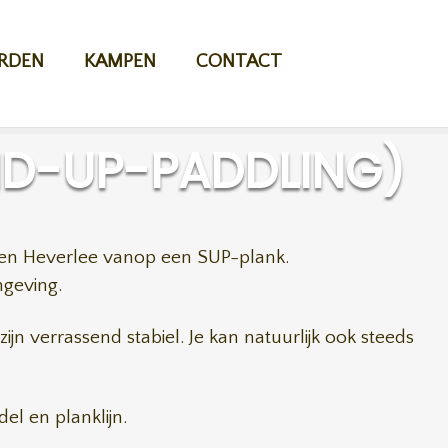
RDEN
KAMPEN
CONTACT
ND-UP-PADDLING)
le en Heverlee vanop een SUP-plank.
mgeving.
jn verrassend stabiel. Je kan natuurlijk ook steeds
l en planklijn.