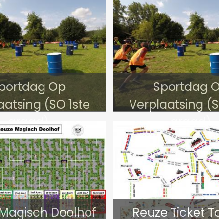
portdag Op
Sportdag 
aatsing (SO 1ste
Verplaatsing (
graad)
graad)
Magisch Doolhof
Reuze Ticket T