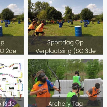
Op
Sportdag Op
SO 2de
Verplaatsing (SO 3de
graad)
o Ride
Archery Tag