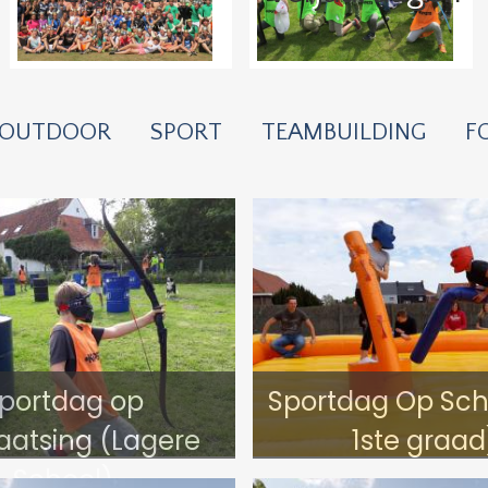
OUTDOOR
SPORT
TEAMBUILDING
F
portdag op
Sportdag Op Sch
aatsing (Lagere
1ste graad
School)