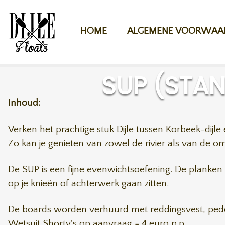
Overslaan en naar de inhoud gaan
HOME
ALGEMENE VOORWAA
SUP (STA
Inhoud:
Verken het prachtige stuk Dijle tussen Korbeek-dij
Zo kan je genieten van zowel de rivier als van de o
De SUP is een fijne evenwichtsoefening. De planken zi
op je knieën of achterwerk gaan zitten.
De boards worden verhuurd met reddingsvest, pedde
Wetsuit Shorty's op aanvraag = 4 euro p.p.