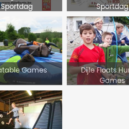
Sportdag
Sportdag
latable Games
Dijle Floats H
Games