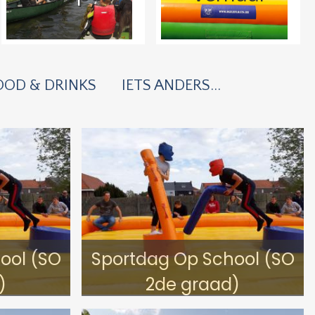
OOD & DRINKS
IETS ANDERS...
ool (SO
Sportdag Op School (SO
)
2de graad)