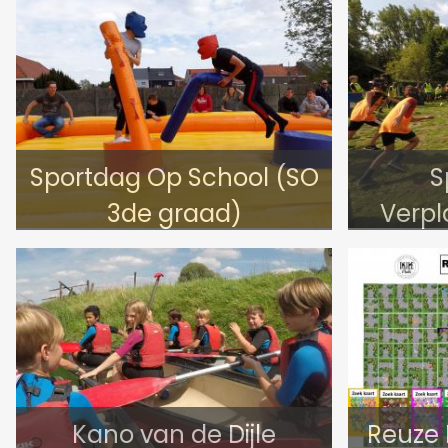
Sportdag Op School (SO
S
3de graad)
Verpl
Kano van de Dijle
Reuze 