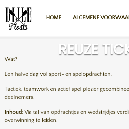
Overslaan en naar de inhoud gaan
HOME
ALGEMENE VOORWAA
REUZE TIC
Wat?
Een halve dag vol sport- en spelopdrachten.
Tactiek, teamwork en actief spel plezier gecombinee
deelnemers.
Inhoud:
Via tal van opdrachtjes en wedstrijdjes ver
overwinning te leiden.