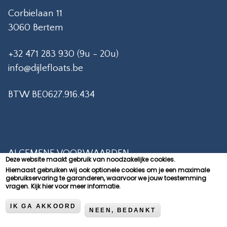
Corbielaan 11
3060 Bertem
+32 471 283 930 (9u - 20u)
info@dijlefloats.be
BTW BE0627.916.434
ALGEMENE VOORWAARDEN
Deze website maakt gebruik van noodzakelijke cookies.
Hiernaast gebruiken wij ook optionele cookies om je een maximale
PRIVACY POLICY
gebruikservaring te garanderen, waarvoor we jouw toestemming
vragen.
Kijk hier voor meer informatie.
CONTACT
COOKIEVERKLARING
IK GA AKKOORD
NEEN, BEDANKT