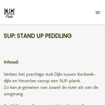
Overslaan en naar de inhoud gaan
M
SUP: STAND UP PEDDLING
Inhoud:
.
Verken het prachtige stuk Dijle tussen Korbeek-
dijle en Heverlee vanop een SUP-plank.
Zo kan je genieten van zowel de rivier als van de
omgeving.