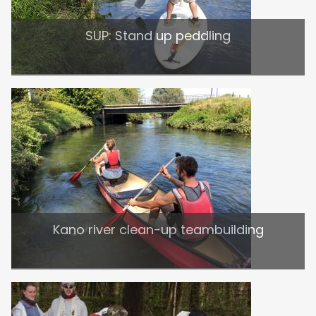
SUP: Stand up peddling
Kano river clean-up teambuilding