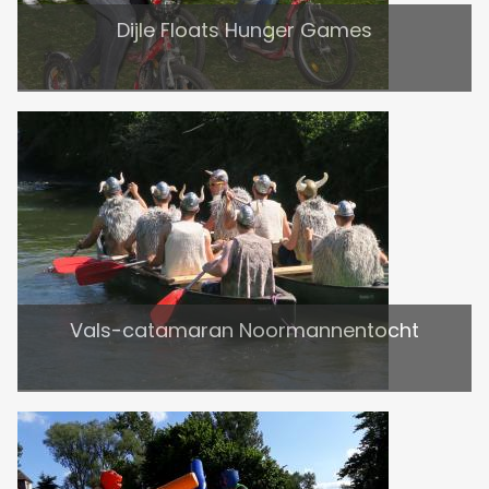
Dijle Floats Hunger Games
Vals-catamaran Noormannentocht