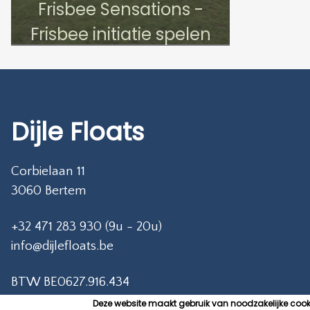
Frisbee Sensations -
Frisbee initiatie spelen
Dijle Floats
Corbielaan 11
3060 Bertem
+32 471 283 930 (9u - 20u)
info@dijlefloats.be
BTW BE0627.916.434
Deze website maakt gebruik van noodzakelijke cook