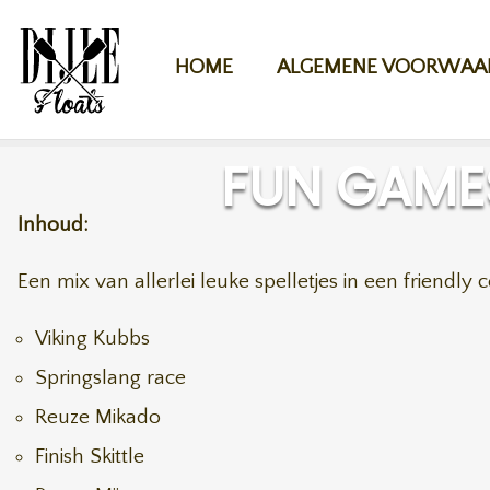
Overslaan en naar de inhoud gaan
HOME
ALGEMENE VOORWAA
FUN GAME
Inhoud:
Een mix van allerlei leuke spelletjes in een friendly 
Viking Kubbs
Springslang race
Reuze Mikado
Finish Skittle