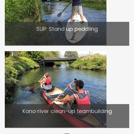
SUP: Stand up peddling
Kano river clean-up teambuilding