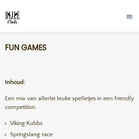
Overslaan en naar de inhoud gaan
M
FUN GAMES
Inhoud:
Een mix van allerlei leuke spelletjes in een friendly
competition.
Viking Kubbs
Springslang race