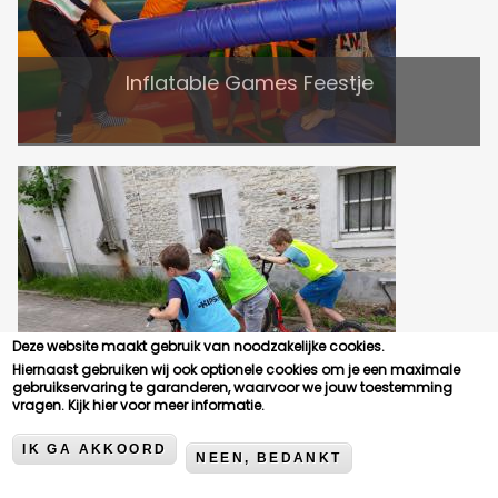
Inflatable Games Feestje
Deze website maakt gebruik van noodzakelijke cookies.
Hiernaast gebruiken wij ook optionele cookies om je een maximale
Zes-Kamp Feestje
gebruikservaring te garanderen, waarvoor we jouw toestemming
vragen.
Kijk hier voor meer informatie.
IK GA AKKOORD
NEEN, BEDANKT