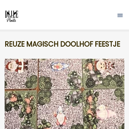
Overslaan en naar de inhoud gaan
M
REUZE MAGISCH DOOLHOF FEESTJE