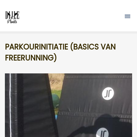
Overslaan en naar de inhoud gaan
M
PARKOURINITIATIE (BASICS VAN
FREERUNNING)