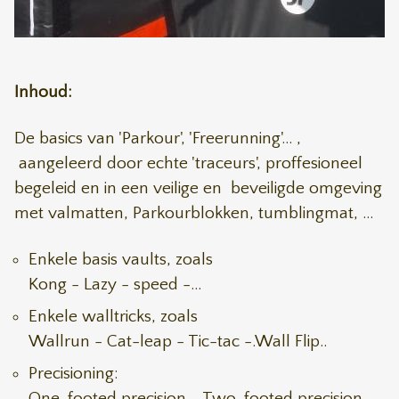
Inhoud:
De basics van 'Parkour', 'Freerunning'... ,
aangeleerd door echte 'traceurs', proffesioneel
begeleid en in een veilige en beveiligde omgeving
met valmatten, Parkourblokken, tumblingmat, ...
Enkele basis vaults, zoals
Kong -
Lazy
- speed
-...
Enkele walltricks, zoals
Wallrun
- Cat-leap
- Tic-tac
-.Wall Flip..
Precisioning:
One-footed precision
- Two-footed precision
-