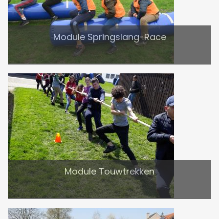
Module Springslang-Race
Module Touwtrekken