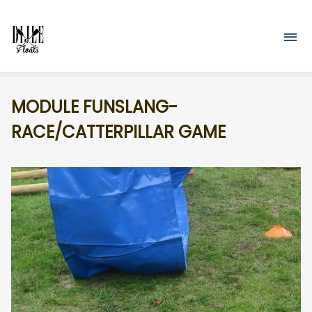
Overslaan en naar de inhoud gaan
M
MODULE FUNSLANG-
RACE/CATTERPILLAR GAME