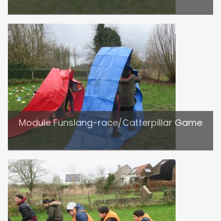
Module Funslang-race/Catterpillar Game