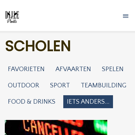
Overslaan en naar de inhoud gaan
M
SCHOLEN
FAVORIETEN
AFVAARTEN
SPELEN
OUTDOOR
SPORT
TEAMBUILDING
FOOD & DRINKS
IETS ANDERS...