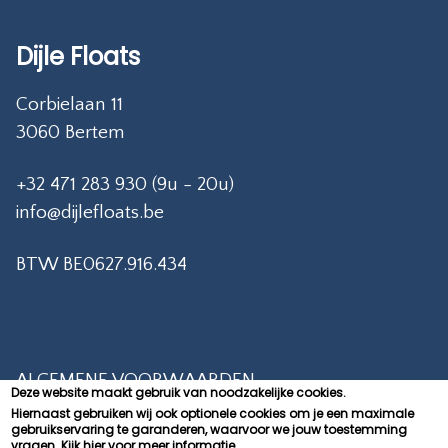
Dijle Floats
Corbielaan 11
3060 Bertem
+32 471 283 930 (9u - 20u)
info@dijlefloats.be
BTW BE0627.916.434
ALGEMENE VOORWAARDEN
Deze website maakt gebruik van noodzakelijke cookies.
Hiernaast gebruiken wij ook optionele cookies om je een maximale
PRIVACY POLICY
gebruikservaring te garanderen, waarvoor we jouw toestemming
vragen.
Kijk hier voor meer informatie.