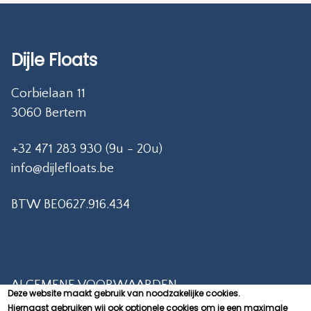
Dijle Floats
Corbielaan 11
3060 Bertem
+32 471 283 930 (9u - 20u)
info@dijlefloats.be
BTW BE0627.916.434
ALGEMENE VOORWAARDEN
Deze website maakt gebruik van noodzakelijke cookies.
Hiernaast gebruiken wij ook optionele cookies om je een maximale
PRIVACY POLICY