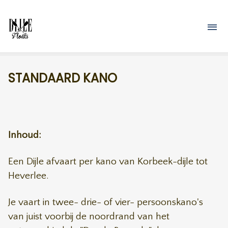
Overslaan en naar de inhoud gaan
M
STANDAARD KANO
Inhoud:
Een Dijle afvaart per kano van Korbeek-dijle tot
Heverlee.
Je vaart in twee- drie- of vier- persoonskano's
van juist voorbij de noordrand van het