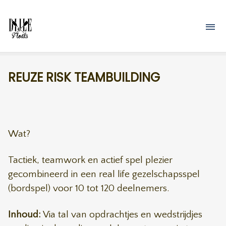
Overslaan en naar de inhoud gaan
M
REUZE RISK TEAMBUILDING
Wat?
Tactiek, teamwork en actief spel plezier
gecombineerd in een real life gezelschapsspel
(bordspel) voor 10 tot 120 deelnemers.
Inhoud:
Via tal van opdrachtjes en wedstrijdjes