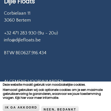
Dijle Floats
Corbielaan 11
3060 Bertem
+32 471 283 930 (9u - 20u)
info@dijlefloats.be
BTW BE0627.916.434
ALGEMENE VOORWAARDEN
Deze website maakt gebruik van noodzakelijke cookies.
Hiernaast gebruiken wij ook optionele cookies om je een maximale
PRIVACY POLICY
gebruikservaring te garanderen, waarvoor we jouw toestemming
vragen.
Kijk hier voor meer informatie.
CONTACT
COOKIEVERKLARING
IK GA AKKOORD
NEEN, BEDANKT